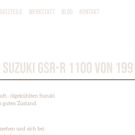
SATZTEILE
WERKSTATT
BLOG
KONTAKT
SUZUKI GSR-R 1100 VON 199
ft.- ölgekühlten Suzuki
m guten Zustand.
usehen und sich bei