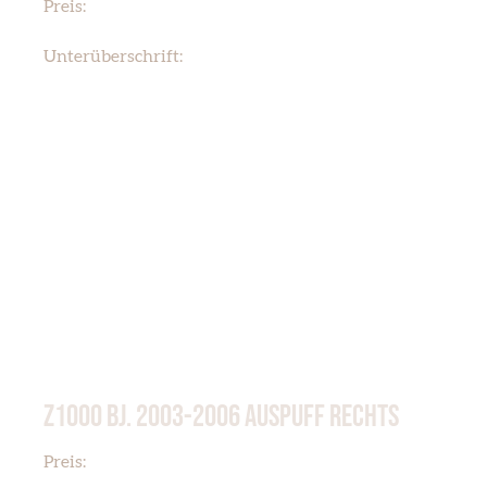
€ 120,00
Preis:
Z900 Z1000 Z1R
Unterüberschrift:
Z1000 BJ. 2003-2006 AUSPUFF RECHTS
€ 100,00
Preis: