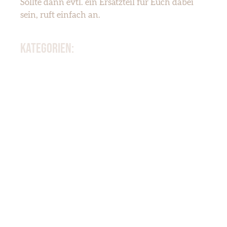
Sollte dann evtl. ein Ersatzteil für Euch dabei
sein, ruft einfach an.
Kategorien:
KAWASAKI Z900 Z1000
KAWASAKI Z750 TWIN
KAWASAKI GPZ 550
KAWASAKI Z750
KAWASAKI ZX9-R
SUZUKI GSXR 1100
KAWASAKI ZX6-R
SUZUKI GSF 1200 BANDIT
KAWASAKI ZZR 1100
KAWASAKI Z1000-J GPZ1100
SUZUKI SV 650
KAWASAKI ZZR 1200
KAWASAKI ZZR 1400
KAWASAKI VN 900 CLASSIC
KAWASAKI KX125 KX60