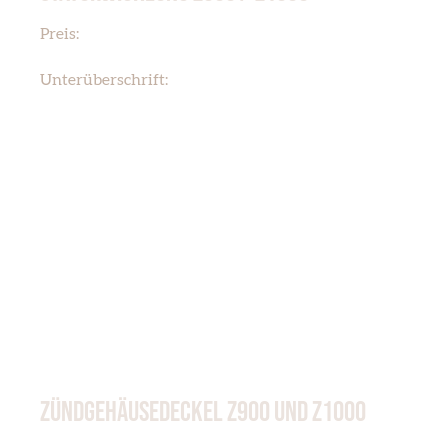
€ 169,95
Preis:
LICHTMASCHINE
Unterüberschrift:
ZÜNDGEHÄUSEDECKEL Z900 UND Z1000