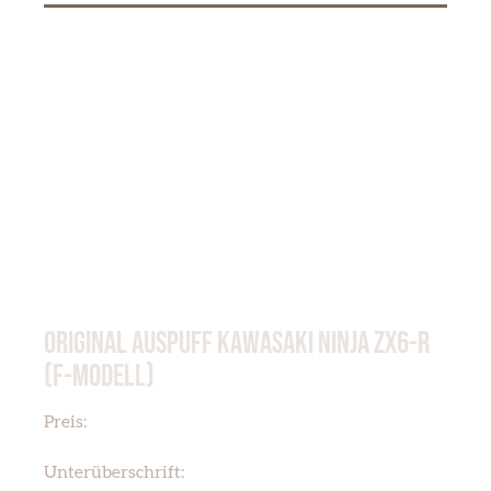
ORIGINAL AUSPUFF KAWASAKI NINJA ZX6-R
(F-MODELL)
€ 120,00
Preis:
KAWASAKI ZX6-R
Unterüberschrift: