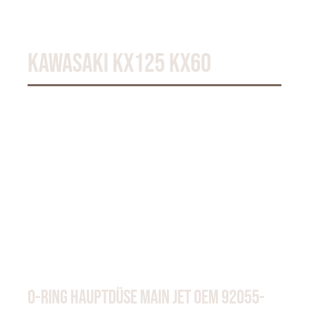
KAWASAKI KX125 KX60
O-RING HAUPTDÜSE MAIN JET OEM 92055-