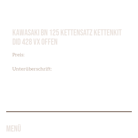
KAWASAKI BN 125 KETTENSATZ KETTENKIT
DID 428 VX OFFEN
€ 90,00
Preis:
KAWASAKI BN 125 ELEMINATOR
Unterüberschrift:
MENÜ