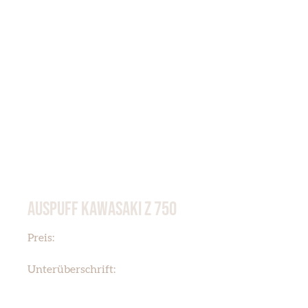
AUSPUFF KAWASAKI Z 750
€ 395,00
Preis:
Z 750 2004-2006 NEU
Unterüberschrift: