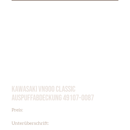
KAWASAKI VN900 CLASSIC
AUSPUFFABDECKUNG 49107-0087
€ 135,00
Preis:
KAWASAKI VN 900 CLASSIC
Unterüberschrift: