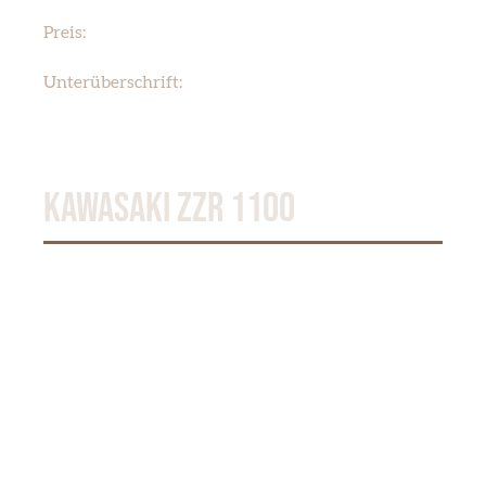
€ 120,00
Preis:
SUZUKI GSF 1200 BANDIT
Unterüberschrift:
KAWASAKI ZZR 1100