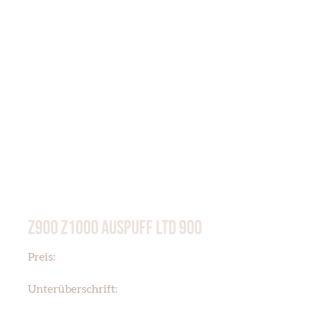
Z900 Z1000 AUSPUFF LTD 900
€ 250,00
Preis:
LTD 900
Unterüberschrift: