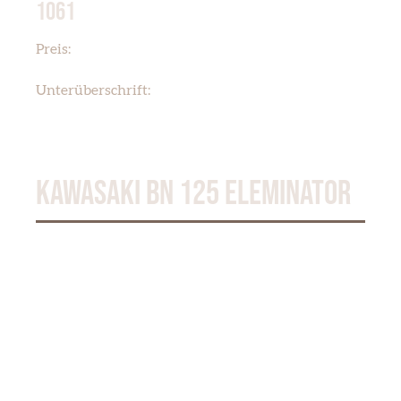
1061
€ 5,50
Preis:
KAWASAKI KX125 KX60
Unterüberschrift:
KAWASAKI BN 125 ELEMINATOR