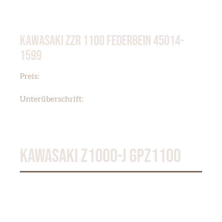
KAWASAKI ZZR 1100 FEDERBEIN 45014-
1599
€ 450,00
Preis:
SHOCKABSORBER 45014-1599
Unterüberschrift:
KAWASAKI Z1000-J GPZ1100